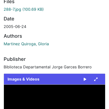
Files
288-7.jpg
(100.69 KB)
Date
2005-06-24
Authors
Martinez Quiroga, Gloria
Publisher
Biblioteca Departamental Jorge Garces Borrero
Images & Videos
Slide 1 of 1