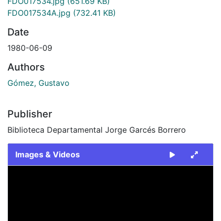
FDO017534.jpg
(651.69 KB)
FDO017534A.jpg
(732.41 KB)
Date
1980-06-09
Authors
Gómez, Gustavo
Publisher
Biblioteca Departamental Jorge Garcés Borrero
Images & Videos
Slide 1 of 2