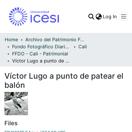
(curren
Log In
Communities & Collec
All of DSpace
Home
Archivo del Patrimonio Fotográfico y Fílmico del Valle del Cauca
Fondo Fotográfico Diario Occidente
Cali
Statistics
FFDO - Cali - Patrimonial
Víctor Lugo a punto de patear el balón
Víctor Lugo a punto de patear el
balón
Files