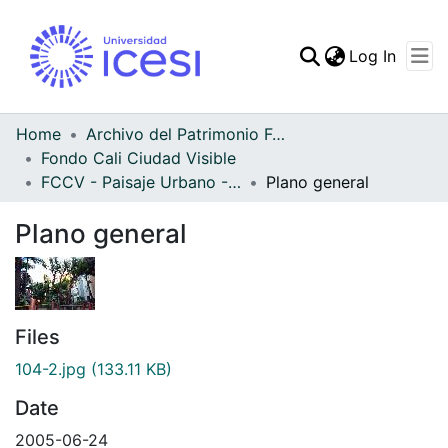
(curren
Log In
Communities & Collec
All of DSpace
Home
Archivo del Patrimonio Fotográfico y Fílmico del Valle del Cauca
Fondo Cali Ciudad Visible
Statistics
FCCV - Paisaje Urbano - Patrimonial
Plano general
Plano general
Files
104-2.jpg
(133.11 KB)
Date
2005-06-24