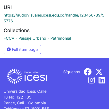
URI
https://audiovisuales.icesi.edu.co/handle/123456789/5
5776
Collections
FCCV - Paisaje Urbano - Patrimonial
Full item page
Síguenos
Universidad Icesi: Calle
18 No. 122-135
Pance, Cali - Colombia
Teléfono: +57 (602) 555