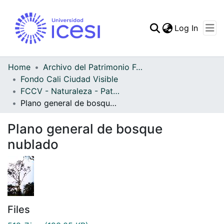
(curren
Log In
Communities & Collec
All of DSpace
Home
Archivo del Patrimonio Fotográfico y Fílmico del Valle del Cauca
Fondo Cali Ciudad Visible
Statistics
FCCV - Naturaleza - Patrimonial
Plano general de bosque nublado
Plano general de bosque
nublado
Files