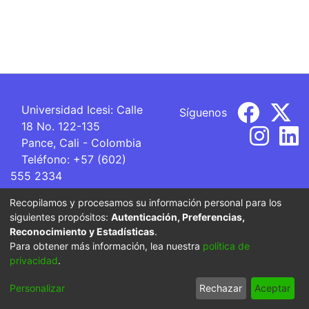
Universidad Icesi: Calle
Síguenos
18 No. 122-135
Pance, Cali - Colombia
Teléfono: +57 (602)
555 2334
ventanillaunica@icesi.edu.co
Recopilamos y procesamos su información personal para los
siguientes propósitos:
Autenticación, Preferencias,
La Universidad Icesi es una Institución de Educación
Reconocimiento y Estadísticas
.
Superior que se encuentra sujeta a inspección y vigilancia
Para obtener más información, lea nuestra
política de
por parte del Ministerio de Educación Nacional.
privacidad
.
Cookie
Privacy
End User
Send
Personalizar
Rechazar
Aceptar
settings
policy
Agreement
Feedback