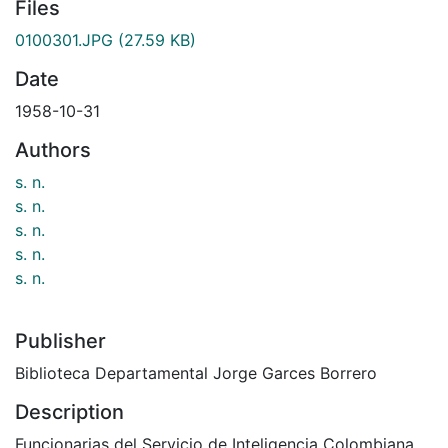
Files
0100301.JPG
(27.59 KB)
Date
1958-10-31
Authors
s. n.
s. n.
s. n.
s. n.
s. n.
Publisher
Biblioteca Departamental Jorge Garces Borrero
Description
Funcionarias del Servicio de Inteligencia Colombiana