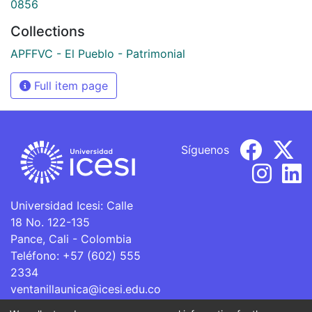
0856
Collections
APFFVC - El Pueblo - Patrimonial
Full item page
Síguenos
Universidad Icesi: Calle
18 No. 122-135
Pance, Cali - Colombia
Teléfono: +57 (602) 555
2334
ventanillaunica@icesi.edu.co