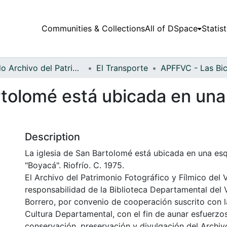
Communities & Collections
All of DSpace
Statist
Fondo Archivo del Patrimonio Fotográfico y Fílmico del Valle del Cauca
El Transporte
rtolomé está ubicada en una
Description
La iglesia de San Bartolomé está ubicada en una es
"Boyacá". Riofrío. C. 1975.
El Archivo del Patrimonio Fotográfico y Fílmico del 
responsabilidad de la Biblioteca Departamental del 
Borrero, por convenio de cooperación suscrito con l
Cultura Departamental, con el fin de aunar esfuerzo
conservación, preservación y divulgación del Archivo