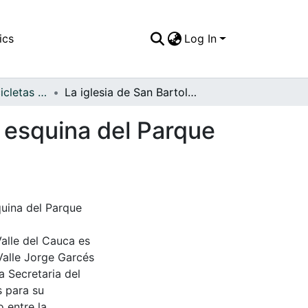
ics
Log In
APFFVC - Las Bicicletas y Ca - Patrimonial
La iglesia de San Bartolomé está ubicada en una esquina del Parque "Boyacá"
 esquina del Parque
quina del Parque
Valle del Cauca es
Valle Jorge Garcés
a Secretaria del
s para su
 entre la