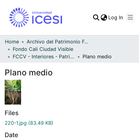
(curren
Log In
Communities & Collec
All of DSpace
Home
Archivo del Patrimonio Fotográfico y Fílmico del Valle del Cauca
Fondo Cali Ciudad Visible
Statistics
FCCV - Interiores - Patrimonial
Plano medio
Plano medio
Files
220-1.jpg
(83.49 KB)
Date