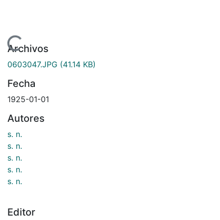
ndo...
Archivos
0603047.JPG
(41.14 KB)
Fecha
1925-01-01
Autores
s. n.
s. n.
s. n.
s. n.
s. n.
Editor