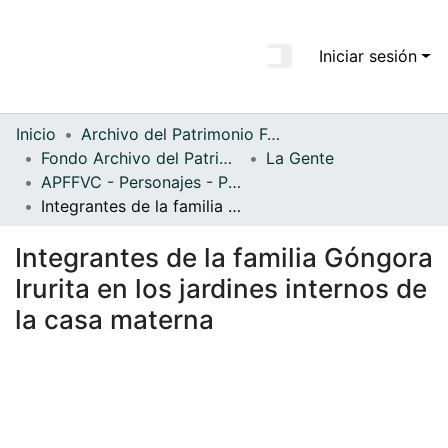
Iniciar sesión
Comunidades
Todo DSpace
Inicio
Archivo del Patrimonio Fotográfico y Fílmico del Valle del Cauca
Fondo Archivo del Patrimonio Fotográfico y Fílmico del Valle del Cauca
La Gente
Estadísticas
APFFVC - Personajes - Patrimonial
Integrantes de la familia Góngora Irurita en los jardines internos de la casa materna
Integrantes de la familia Góngora
Irurita en los jardines internos de
la casa materna