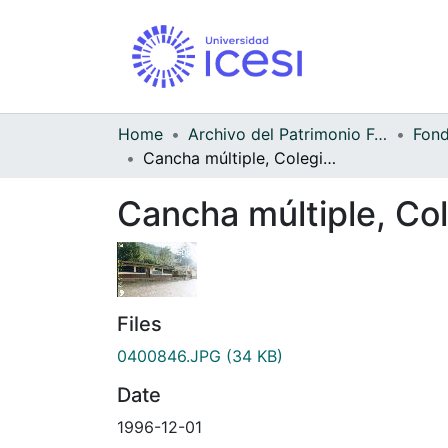
Home
Archivo del Patrimonio Fotográfico y Fílmico del Valle del Cauca
Cancha múltiple, Colegio José María Cordoba
Cancha múltiple, Co
Files
0400846.JPG
(34 KB)
Date
1996-12-01