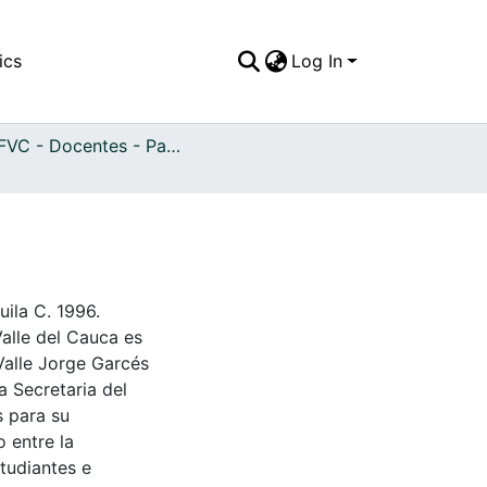
ics
Log In
APFFVC - Docentes - Patrimonial
ila C. 1996.
Valle del Cauca es
Valle Jorge Garcés
a Secretaria del
s para su
 entre la
tudiantes e