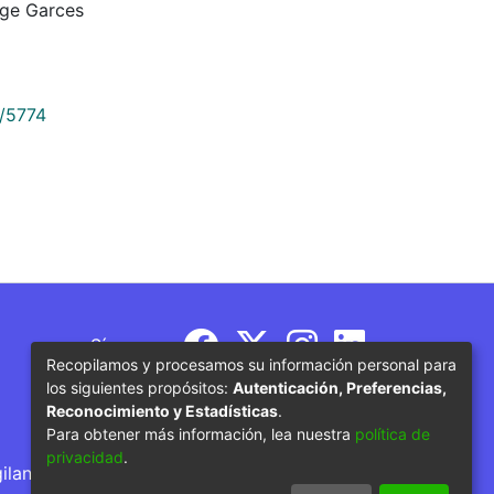
rge Garces
9/5774
Síguenos
Recopilamos y procesamos su información personal para
los siguientes propósitos:
Autenticación, Preferencias,
Reconocimiento y Estadísticas
.
Para obtener más información, lea nuestra
política de
privacidad
.
gilancia por parte del Ministerio de Educación