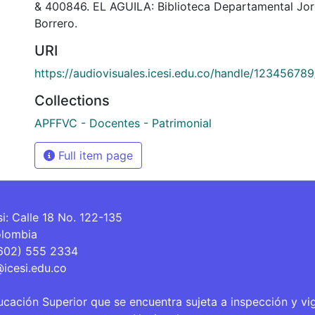
& 400846. EL AGUILA: Biblioteca Departamental Jo
Borrero.
URI
https://audiovisuales.icesi.edu.co/handle/12345678
Collections
APFFVC - Docentes - Patrimonial
Full item page
si: Calle 18 No. 122-135
olombia
(602) 555 2334
@icesi.edu.co
ucación Superior que se encuentra sujeta a inspección y vi