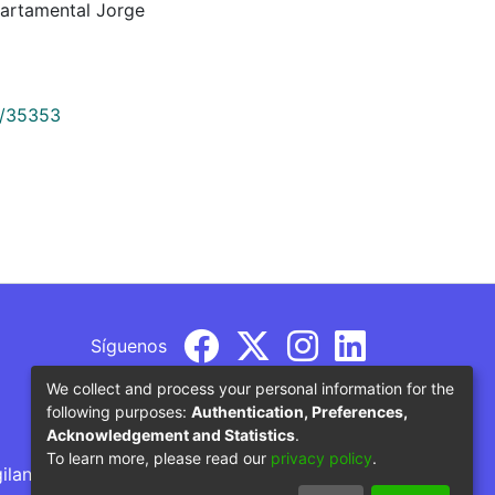
artamental Jorge
9/35353
Síguenos
We collect and process your personal information for the
following purposes:
Authentication, Preferences,
Acknowledgement and Statistics
.
To learn more, please read our
privacy policy
.
gilancia por parte del Ministerio de Educación