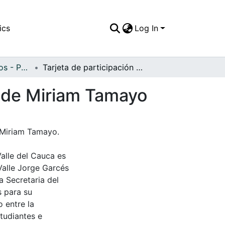
ics
Log In
APFFVC - Religiosos - Patrimonial
Tarjeta de participación de la Primera Comunión de Miriam Tamayo
n de Miriam Tamayo
 Miriam Tamayo.
Valle del Cauca es
Valle Jorge Garcés
a Secretaria del
s para su
 entre la
tudiantes e