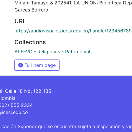
Miriam Tamayo & 202541. LA UNION: Biblioteca Dep
Garces Borrero.
URI
https://audiovisuales.icesi.edu.co/handle/12345678
Collections
APFFVC - Religiosos - Patrimonial
Full item page
si: Calle 18 No. 122-135
olombia
(602) 555 2334
@icesi.edu.co
ucación Superior que se encuentra sujeta a inspección y vi