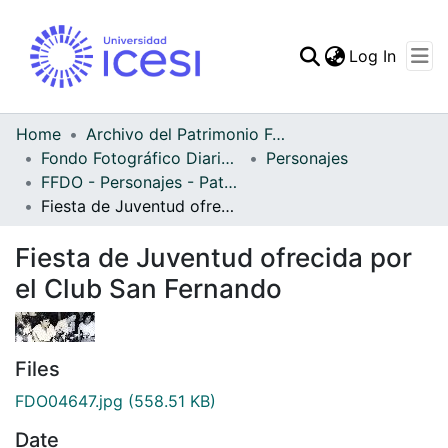
(curren
Log In
Communities & Collec
All of DSpace
Home
Archivo del Patrimonio Fotográfico y Fílmico del Valle del Cauca
Fondo Fotográfico Diario Occidente
Personajes
Statistics
FFDO - Personajes - Patrimonial
Fiesta de Juventud ofrecida por el Club San Fernando
Fiesta de Juventud ofrecida por
el Club San Fernando
Files
FDO04647.jpg
(558.51 KB)
Date