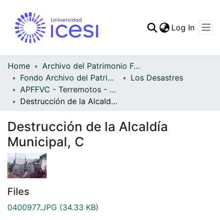
(curren
Log In
Communities & Collec
All of DSpace
Home
Archivo del Patrimonio Fotográfico y Fílmico del Valle del Cauca
Fondo Archivo del Patrimonio Fotográfico y Fílmico del Valle del Cauca
Los Desastres
Statistics
APFFVC - Terremotos - Patrimonial
Destrucción de la Alcaldía Municipal, C
Destrucción de la Alcaldía
Municipal, C
Files
0400977.JPG
(34.33 KB)