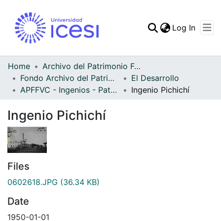
(curren
Log In
Communities & Collec
All of DSpace
Home
Archivo del Patrimonio Fotográfico y Fílmico del Valle del Cauca
Fondo Archivo del Patrimonio Fotográfico y Fílmico del Valle del Cauca
El Desarrollo
Statistics
APFFVC - Ingenios - Patrimonial
Ingenio Pichichí
Ingenio Pichichí
Files
0602618.JPG
(36.34 KB)
Date
1950-01-01