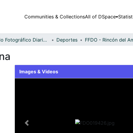
Communities & Collections
All of DSpace
Statist
Fondo Fotográfico Diario Occidente
Deportes
na
Images & Videos
Slide 1 of 2
Previous