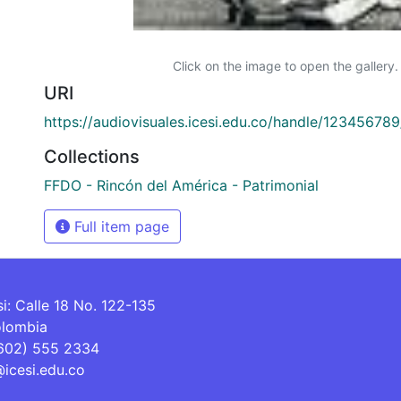
Click on the image to open the gallery.
URI
https://audiovisuales.icesi.edu.co/handle/12345678
Collections
FFDO - Rincón del América - Patrimonial
Full item page
si: Calle 18 No. 122-135
olombia
(602) 555 2334
@icesi.edu.co