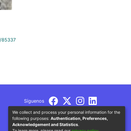
9/85337
Síguenos
We collect and process your personal information for the
following purposes:
Authentication, Preferences,
Acknowledgement and Statistics
.
To learn more, please read our
privacy policy
.