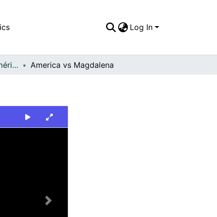
ics
Log In
FFDO - Rincón del América - Patrimonial
America vs Magdalena
Next