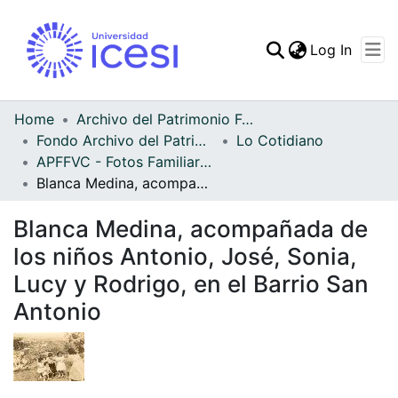
(curren
Log In
Communities & Collec
All of DSpace
Home
Archivo del Patrimonio Fotográfico y Fílmico del Valle del Cauca
Fondo Archivo del Patrimonio Fotográfico y Fílmico del Valle del Cauca
Lo Cotidiano
Statistics
APFFVC - Fotos Familiares - Patrimonial
Blanca Medina, acompañada de los niños Antonio, José, Sonia, Lucy y Rodrigo, en el Barrio San Antonio
Blanca Medina, acompañada de
los niños Antonio, José, Sonia,
Lucy y Rodrigo, en el Barrio San
Antonio