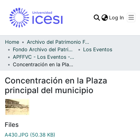
(curren
Log In
Communities & Collec
All of DSpace
Home
Archivo del Patrimonio Fotográfico y Fílmico del Valle del Cauca
Fondo Archivo del Patrimonio Fotográfico y Fílmico del Valle del Cauca
Los Eventos
Statistics
APFFVC - Los Eventos - Patrimonial
Concentración en la Plaza principal del municipio
Concentración en la Plaza
principal del municipio
Files
A430.JPG
(50.38 KB)