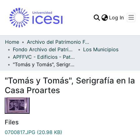
(curren
Log In
Communities & Collec
All of DSpace
Home
Archivo del Patrimonio Fotográfico y Fílmico del Valle del Cauca
Fondo Archivo del Patrimonio Fotográfico y Fílmico del Valle del Cauca
Los Municipios
Statistics
APFFVC - Edificios - Patrimonial
"Tomás y Tomás", Serigrafía en la Casa Proartes
"Tomás y Tomás", Serigrafía en la
Casa Proartes
Files
0700817.JPG
(20.98 KB)