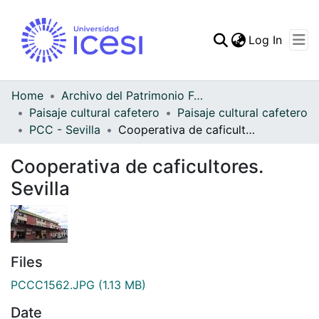
(curren
Log In
Communities & Collec
All of DSpace
Home
Archivo del Patrimonio Fotográfico y Fílmico del Valle del Cauca
Paisaje cultural cafetero
Paisaje cultural cafetero
Statistics
PCC - Sevilla
Cooperativa de caficultores. Sevilla
Cooperativa de caficultores.
Sevilla
Files
PCCC1562.JPG
(1.13 MB)
Date