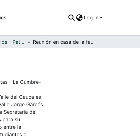
ics
Log In
APFFVC - Edificios - Patrimonial
Reunión en casa de la familia Chávez Martínez
itas - La Cumbre-
Valle del Cauca es
Valle Jorge Garcés
a Secretaria del
s para su
 entre la
tudiantes e