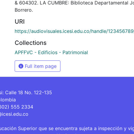
& 604302. LA CUMBRE: Biblioteca Departamental J
Borrero.
URI
https://audiovisuales.icesi.edu.co/handle/12345678
Collections
APFFVC - Edificios - Patrimonial
Full item page
si: Calle 18 No. 122-135
olombia
(602) 555 2334
@icesi.edu.co
ucación Superior que se encuentra sujeta a inspección y vi