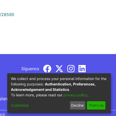
9/28590
Síguenos
We collect and process your personal information for the
following purposes:
Authentication, Preferences,
Acknowledgement and Statistics
.
To learn more, please read our
privacy policy
.
gilancia por parte del Ministerio de Educación
Customize
Decline
That's ok
ack