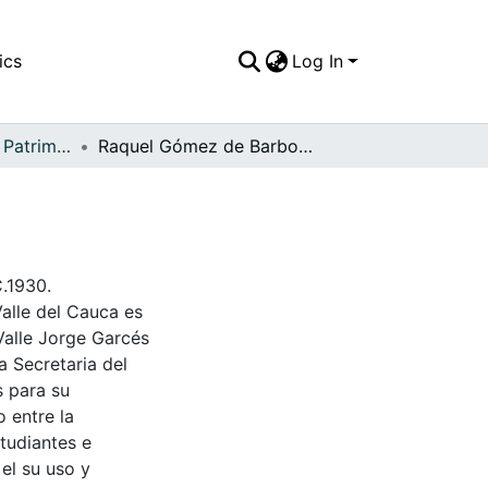
ics
Log In
APFFVC - Moda - Patrimonial
Raquel Gómez de Barbosa
.1930.
Valle del Cauca es
Valle Jorge Garcés
a Secretaria del
s para su
 entre la
tudiantes e
 el su uso y