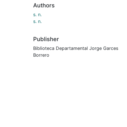
Authors
s. n.
s. n.
Publisher
Biblioteca Departamental Jorge Garces
Borrero