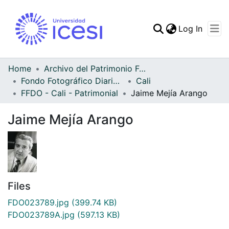
(curren
Log In
Communities & Collec
All of DSpace
Home
Archivo del Patrimonio Fotográfico y Fílmico del Valle del Cauca
Fondo Fotográfico Diario Occidente
Cali
Statistics
FFDO - Cali - Patrimonial
Jaime Mejía Arango
Jaime Mejía Arango
Files
FDO023789.jpg
(399.74 KB)
FDO023789A.jpg
(597.13 KB)