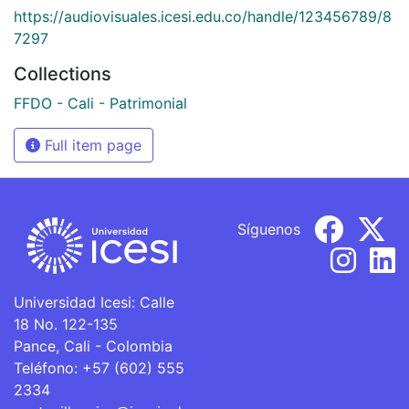
https://audiovisuales.icesi.edu.co/handle/123456789/8
7297
Collections
FFDO - Cali - Patrimonial
Full item page
Síguenos
Universidad Icesi: Calle
18 No. 122-135
Pance, Cali - Colombia
Teléfono: +57 (602) 555
2334