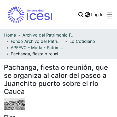
(curren
Log In
Communities & Collec
All of DSpace
Home
Archivo del Patrimonio Fotográfico y Fílmico del Valle del Cauca
Fondo Archivo del Patrimonio Fotográfico y Fílmico del Valle del Cauca
Lo Cotidiano
Statistics
APFFVC - Moda - Patrimonial
Pachanga, fiesta o reunión, que se organiza al calor del paseo a Juanchito puerto sobre el río Cauca
Pachanga, fiesta o reunión, que
se organiza al calor del paseo a
Juanchito puerto sobre el río
Cauca