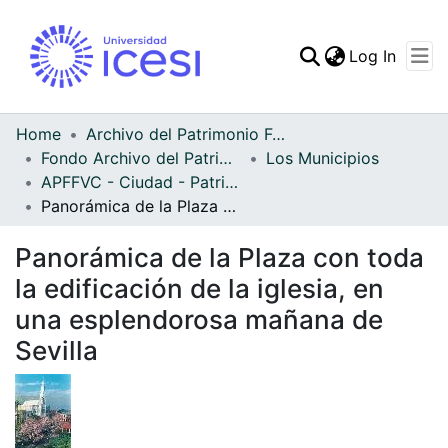
(curren
Log In
Communities & Collec
All of DSpace
Home
Archivo del Patrimonio Fotográfico y Fílmico del Valle del Cauca
Fondo Archivo del Patrimonio Fotográfico y Fílmico del Valle del Cauca
Los Municipios
Statistics
APFFVC - Ciudad - Patrimonial
Panorámica de la Plaza con toda la edificación de la iglesia, en una esplendorosa mañana de Sevilla
Panorámica de la Plaza con toda
la edificación de la iglesia, en
una esplendorosa mañana de
Sevilla