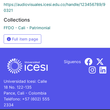
https://audiovisuales.icesi.edu.co/handle/123456789/9
0321
Collections
FFDO - Cali - Patrimonial
Full item page
Síguenos
Universidad Icesi: Calle
18 No. 122-135
Pance, Cali - Colombia
Teléfono: +57 (602) 555
2334