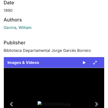
Date
1990
Authors
Gaviria, William
Publisher
Biblioteca Departamental Jorge Garcés Borrero
Images & Videos
Slide 1 of 2
Previous
Next