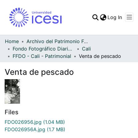
(curren
Log In
Communities & Collec
All of DSpace
Home
Archivo del Patrimonio Fotográfico y Fílmico del Valle del Cauca
Fondo Fotográfico Diario Occidente
Cali
Statistics
FFDO - Cali - Patrimonial
Venta de pescado
Venta de pescado
Files
FDO026956.jpg
(1.04 MB)
FDO026956A.jpg
(1.7 MB)