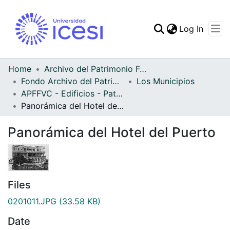
(curren
Log In
Communities & Collec
All of DSpace
Home
Archivo del Patrimonio Fotográfico y Fílmico del Valle del Cauca
Fondo Archivo del Patrimonio Fotográfico y Fílmico del Valle del Cauca
Los Municipios
Statistics
APFFVC - Edificios - Patrimonial
Panorámica del Hotel del Puerto
Panorámica del Hotel del Puerto
Files
0201011.JPG
(33.58 KB)
Date