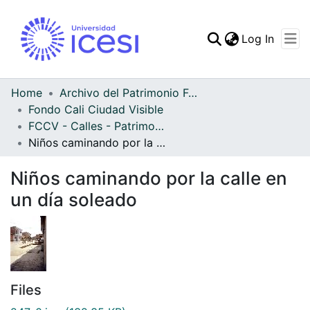
(curren
Log In
Communities & Collec
All of DSpace
Home
Archivo del Patrimonio Fotográfico y Fílmico del Valle del Cauca
Fondo Cali Ciudad Visible
Statistics
FCCV - Calles - Patrimonial
Niños caminando por la calle en un día soleado
Niños caminando por la calle en
un día soleado
Files