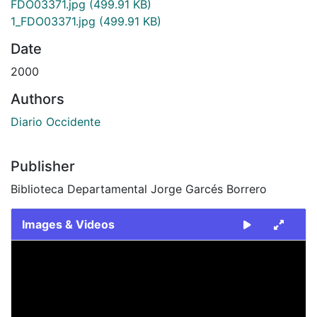
FDO03371.jpg
(499.91 KB)
1_FDO03371.jpg
(499.91 KB)
Date
2000
Authors
Diario Occidente
Publisher
Biblioteca Departamental Jorge Garcés Borrero
Images & Videos
Slide 1 of 2