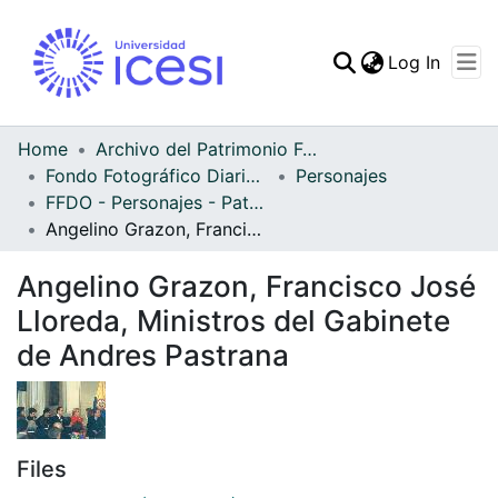
(curren
Log In
Communities & Collec
All of DSpace
Home
Archivo del Patrimonio Fotográfico y Fílmico del Valle del Cauca
Fondo Fotográfico Diario Occidente
Personajes
Statistics
FFDO - Personajes - Patrimonial
Angelino Grazon, Francisco José Lloreda, Ministros del Gabinete de Andres Pastrana
Angelino Grazon, Francisco José
Lloreda, Ministros del Gabinete
de Andres Pastrana
Files