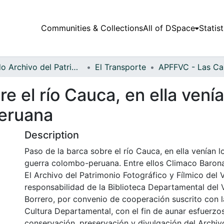
Communities & Collections
All of DSpace
Statist
Fondo Archivo del Patrimonio Fotográfico y Fílmico del Valle del Cauca
El Transporte
e el río Cauca, en ella vení
peruana
Description
Paso de la barca sobre el río Cauca, en ella venían lo
guerra colombo-peruana. Entre ellos Climaco Barona.
El Archivo del Patrimonio Fotográfico y Fílmico del 
responsabilidad de la Biblioteca Departamental del 
Borrero, por convenio de cooperación suscrito con l
Cultura Departamental, con el fin de aunar esfuerzo
conservación, preservación y divulgación del Archivo