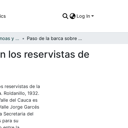
ics
Log In
APFFVC - Las Canoas y Balsas - Patrimonial
Paso de la barca sobre el río Cauca, en ella venían los reservistas de la guerra colombo-peruana
an los reservistas de
s reservistas de la
 Roldanillo, 1932.
Valle del Cauca es
Valle Jorge Garcés
a Secretaria del
s para su
 entre la