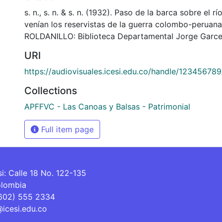
s. n., s. n. & s. n. (1932). Paso de la barca sobre el rí
venían los reservistas de la guerra colombo-peruan
ROLDANILLO: Biblioteca Departamental Jorge Garce
URI
https://audiovisuales.icesi.edu.co/handle/12345678
Collections
APFFVC - Las Canoas y Balsas - Patrimonial
Full item page
si: Calle 18 No. 122-135
olombia
(602) 555 2334
@icesi.edu.co