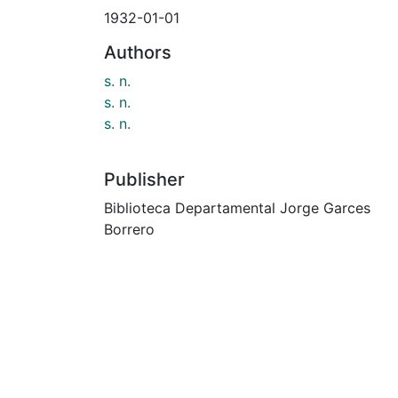
1932-01-01
Authors
s. n.
s. n.
s. n.
Publisher
Biblioteca Departamental Jorge Garces
Borrero