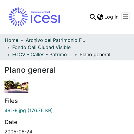
(curren
Log In
Communities & Collec
All of DSpace
Home
Archivo del Patrimonio Fotográfico y Fílmico del Valle del Cauca
Fondo Cali Ciudad Visible
Statistics
FCCV - Calles - Patrimonial
Plano general
Plano general
Files
491-9.jpg
(176.76 KB)
Date
2005-06-24