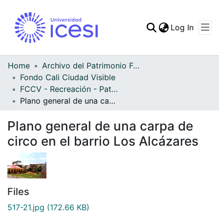
(curren
Log In
Communities & Collec
All of DSpace
Home
Archivo del Patrimonio Fotográfico y Fílmico del Valle del Cauca
Fondo Cali Ciudad Visible
Statistics
FCCV - Recreación - Patrimonial
Plano general de una carpa de circo en el barrio Los Alcázares
Plano general de una carpa de
circo en el barrio Los Alcázares
Files
517-21.jpg
(172.66 KB)