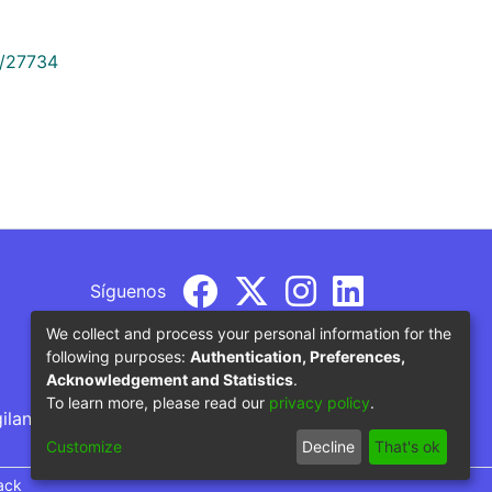
9/27734
Síguenos
We collect and process your personal information for the
following purposes:
Authentication, Preferences,
Acknowledgement and Statistics
.
To learn more, please read our
privacy policy
.
gilancia por parte del Ministerio de Educación
Customize
Decline
That's ok
ack