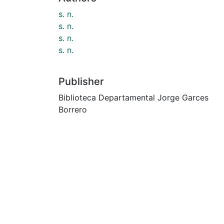
s. n.
s. n.
s. n.
s. n.
Publisher
Biblioteca Departamental Jorge Garces
Borrero