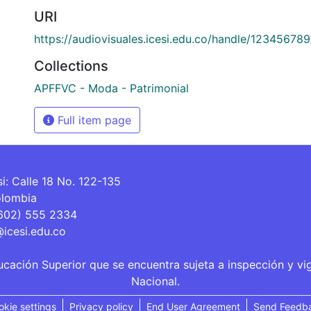
URI
https://audiovisuales.icesi.edu.co/handle/12345678
Collections
APFFVC - Moda - Patrimonial
Full item page
si: Calle 18 No. 122-135
olombia
(602) 555 2334
@icesi.edu.co
ucación Superior que se encuentra sujeta a inspección y vi
Nacional.
okie settings
Privacy policy
End User Agreement
Send Feedb