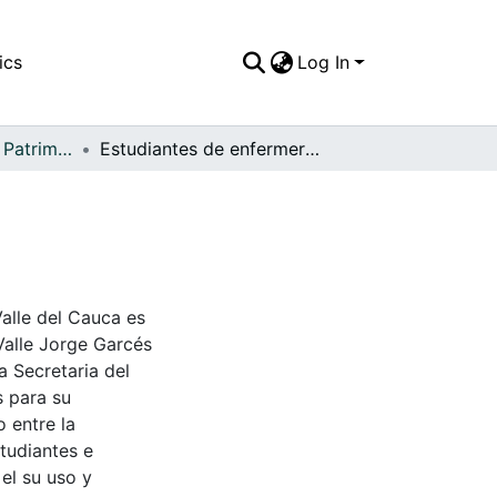
ics
Log In
APFFVC - Moda - Patrimonial
Estudiantes de enfermería, 1950
Valle del Cauca es
Valle Jorge Garcés
a Secretaria del
s para su
 entre la
tudiantes e
 el su uso y