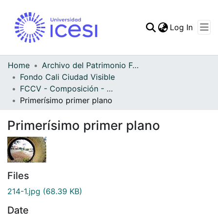
(curren
Log In
Communities & Collec
All of DSpace
Home
Archivo del Patrimonio Fotográfico y Fílmico del Valle del Cauca
Fondo Cali Ciudad Visible
Statistics
FCCV - Composición - Patrimonial
Primerísimo primer plano
Primerísimo primer plano
Files
214-1.jpg
(68.39 KB)
Date