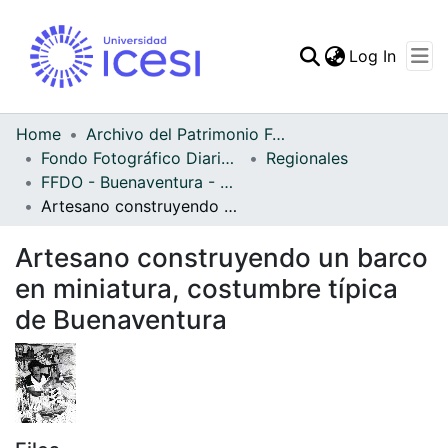
(curren
Log In
Communities & Collec
All of DSpace
Home
Archivo del Patrimonio Fotográfico y Fílmico del Valle del Cauca
Fondo Fotográfico Diario Occidente
Regionales
Statistics
FFDO - Buenaventura - Patrimonial
Artesano construyendo un barco en miniatura, costumbre típica de Buenaventura
Artesano construyendo un barco
en miniatura, costumbre típica
de Buenaventura