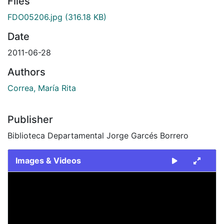
Files
FDO05206.jpg
(316.18 KB)
Date
2011-06-28
Authors
Correa, María Rita
Publisher
Biblioteca Departamental Jorge Garcés Borrero
Images & Videos
Slide 1 of 1