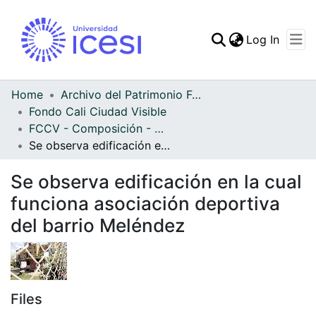
(curren
Log In
Communities & Collec
All of DSpace
Home
Archivo del Patrimonio Fotográfico y Fílmico del Valle del Cauca
Fondo Cali Ciudad Visible
Statistics
FCCV - Composición - Patrimonial
Se observa edificación en la cual funciona asociación deportiva del barrio Meléndez
Se observa edificación en la cual
funciona asociación deportiva
del barrio Meléndez
Files