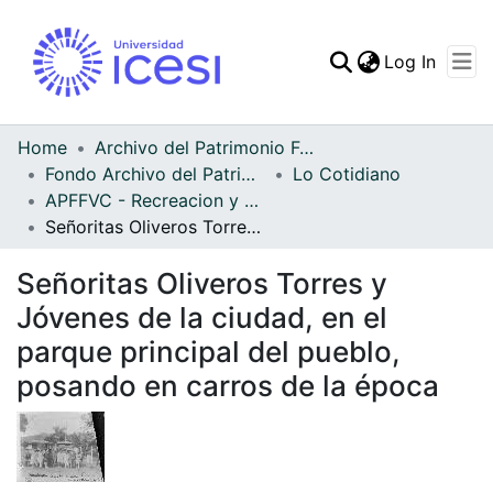
(curren
Log In
Communities & Collec
All of DSpace
Home
Archivo del Patrimonio Fotográfico y Fílmico del Valle del Cauca
Fondo Archivo del Patrimonio Fotográfico y Fílmico del Valle del Cauca
Lo Cotidiano
Statistics
APFFVC - Recreacion y Paseo - Patrimonial
Señoritas Oliveros Torres y Jóvenes de la ciudad, en el parque principal del pueblo, posando en carros de la época
Señoritas Oliveros Torres y
Jóvenes de la ciudad, en el
parque principal del pueblo,
posando en carros de la época