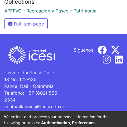
Collections
APFFVC - Recreacion y Paseo - Patrimonial
Full item page
Síguenos
Universidad Icesi: Calle
18 No. 122-135
Pance, Cali - Colombia
Teléfono: +57 (602) 555
2334
ventanillaunica@icesi.edu.co
We collect and process your personal information for the
La Universidad Icesi es una Institución de Educación
following purposes:
Authentication, Preferences,