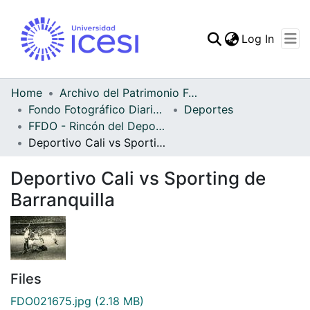
(curren
Log In
Communities & Collec
All of DSpace
Home
Archivo del Patrimonio Fotográfico y Fílmico del Valle del Cauca
Fondo Fotográfico Diario Occidente
Deportes
Statistics
FFDO - Rincón del Deportivo Cali - Patrimonial
Deportivo Cali vs Sporting de Barranquilla
Deportivo Cali vs Sporting de
Barranquilla
Files
FDO021675.jpg
(2.18 MB)