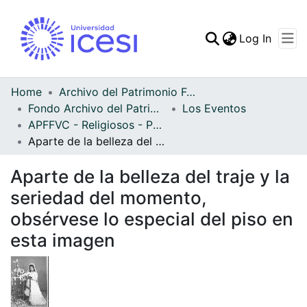
(curren
Log In
Communities & Collec
All of DSpace
Home
Archivo del Patrimonio Fotográfico y Fílmico del Valle del Cauca
Fondo Archivo del Patrimonio Fotográfico y Fílmico del Valle del Cauca
Los Eventos
Statistics
APFFVC - Religiosos - Patrimonial
Aparte de la belleza del traje y la seriedad del momento, obsérvese lo especial del piso en esta imagen
Aparte de la belleza del traje y la
seriedad del momento,
obsérvese lo especial del piso en
esta imagen