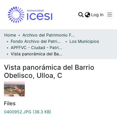
(curren
Log In
Communities & Collec
All of DSpace
Home
Archivo del Patrimonio Fotográfico y Fílmico del Valle del Cauca
Fondo Archivo del Patrimonio Fotográfico y Fílmico del Valle del Cauca
Los Municipios
Statistics
APFFVC - Ciudad - Patrimonial
Vista panorámica del Barrio Obelisco, Ulloa, C
Vista panorámica del Barrio
Obelisco, Ulloa, C
Files
0400952.JPG
(38.3 KB)