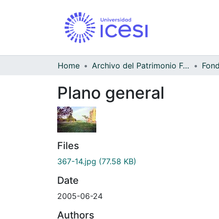
Home
Archivo del Patrimonio Fotográfico y Fílmico del Valle del Cauca
Fond
Plano general
Files
367-14.jpg
(77.58 KB)
Date
2005-06-24
Authors