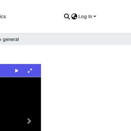
ics
Log In
o general
Next