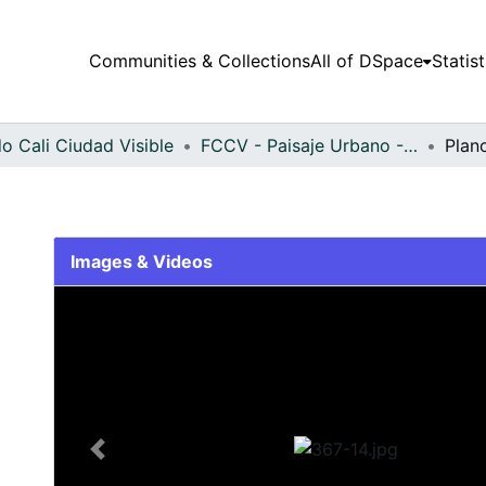
Communities & Collections
All of DSpace
Statist
o Cali Ciudad Visible
FCCV - Paisaje Urbano - Patrimonial
Plan
Images & Videos
Slide 1 of 1
Previous