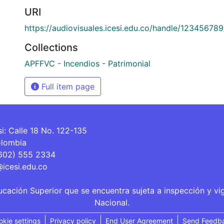
URI
https://audiovisuales.icesi.edu.co/handle/12345678
Collections
APFFVC - Incendios - Patrimonial
Full item page
si: Calle 18 No. 122-135
olombia
(602) 555 2334
@icesi.edu.co
ucación Superior que se encuentra sujeta a inspección y vi
Nacional.
okie settings
Privacy policy
End User Agreement
Send Feedb