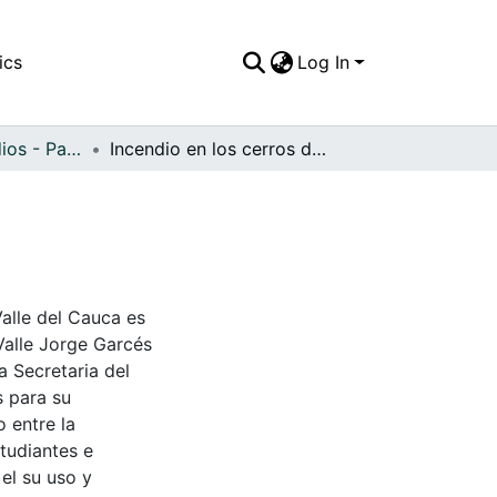
ics
Log In
APFFVC - Incendios - Patrimonial
Incendio en los cerros de Cali, sin fecha
Valle del Cauca es
Valle Jorge Garcés
a Secretaria del
s para su
 entre la
tudiantes e
 el su uso y