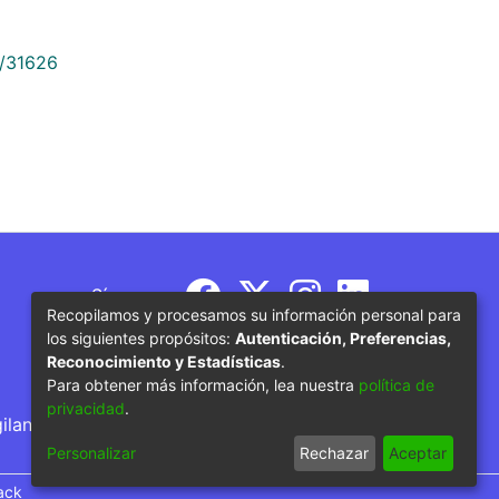
9/31626
Síguenos
Recopilamos y procesamos su información personal para
los siguientes propósitos:
Autenticación, Preferencias,
Reconocimiento y Estadísticas
.
Para obtener más información, lea nuestra
política de
privacidad
.
gilancia por parte del Ministerio de Educación
Personalizar
Rechazar
Aceptar
ack