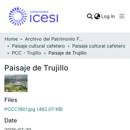
(curren
Log In
Communities & Collec
All of DSpace
Home
Archivo del Patrimonio Fotográfico y Fílmico del Valle del Cauca
Paisaje cultural cafetero
Paisaje cultural cafetero
Statistics
PCC - Trujillo
Paisaje de Trujillo
Paisaje de Trujillo
Files
PCCC1801.jpg
(462.07 KB)
Date
2006-07-30