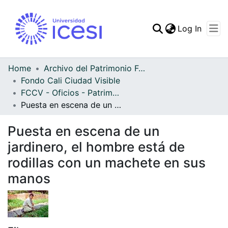
(curren
Log In
Communities & Collec
All of DSpace
Home
Archivo del Patrimonio Fotográfico y Fílmico del Valle del Cauca
Fondo Cali Ciudad Visible
Statistics
FCCV - Oficios - Patrimonial
Puesta en escena de un jardinero, el hombre está de rodillas con un machete en sus manos
Puesta en escena de un
jardinero, el hombre está de
rodillas con un machete en sus
manos