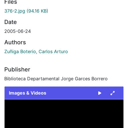
Files
376-2.jpg
(94.16 KB)
Date
2005-06-24
Authors
Zuñiga Boterio, Carlos Arturo
Publisher
Biblioteca Departamental Jorge Garces Borrero
Images & Videos
Slide 1 of 1