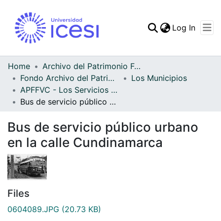
(curren
Log In
Communities & Collec
All of DSpace
Home
Archivo del Patrimonio Fotográfico y Fílmico del Valle del Cauca
Fondo Archivo del Patrimonio Fotográfico y Fílmico del Valle del Cauca
Los Municipios
Statistics
APFFVC - Los Servicios Públicos - Patrimonial
Bus de servicio público urbano en la calle Cundinamarca
Bus de servicio público urbano
en la calle Cundinamarca
Files
0604089.JPG
(20.73 KB)