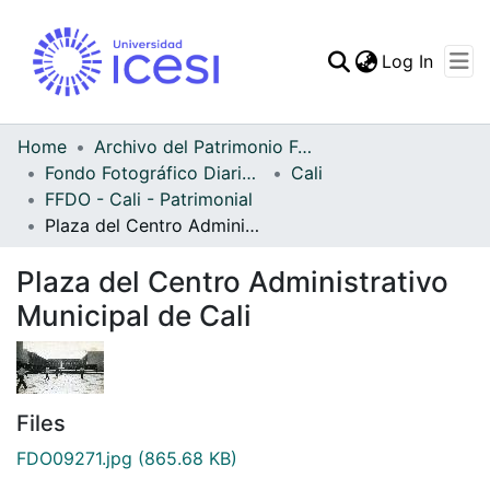
(curren
Log In
Communities & Collec
All of DSpace
Home
Archivo del Patrimonio Fotográfico y Fílmico del Valle del Cauca
Fondo Fotográfico Diario Occidente
Cali
Statistics
FFDO - Cali - Patrimonial
Plaza del Centro Administrativo Municipal de Cali
Plaza del Centro Administrativo
Municipal de Cali
Files
FDO09271.jpg
(865.68 KB)