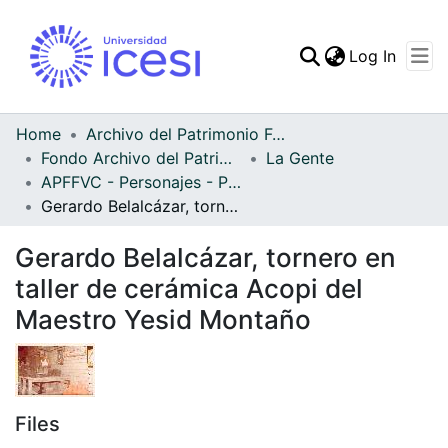
(curren
Log In
Communities & Collec
All of DSpace
Home
Archivo del Patrimonio Fotográfico y Fílmico del Valle del Cauca
Fondo Archivo del Patrimonio Fotográfico y Fílmico del Valle del Cauca
La Gente
Statistics
APFFVC - Personajes - Patrimonial
Gerardo Belalcázar, tornero en taller de cerámica Acopi del Maestro Yesid Montaño
Gerardo Belalcázar, tornero en
taller de cerámica Acopi del
Maestro Yesid Montaño
Files