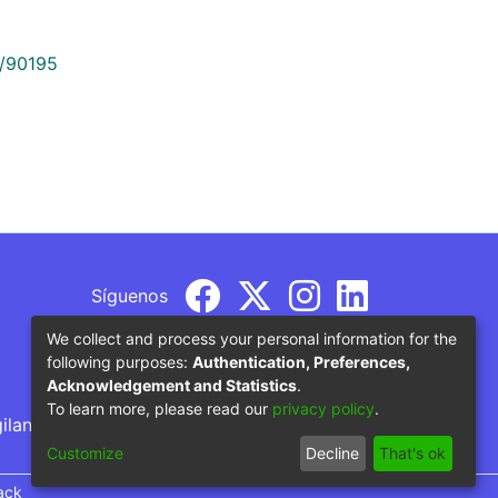
9/90195
Síguenos
We collect and process your personal information for the
following purposes:
Authentication, Preferences,
Acknowledgement and Statistics
.
To learn more, please read our
privacy policy
.
gilancia por parte del Ministerio de Educación
Customize
Decline
That's ok
ack