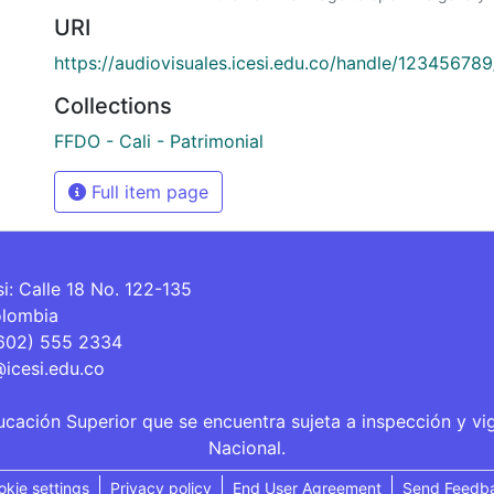
URI
https://audiovisuales.icesi.edu.co/handle/12345678
Collections
FFDO - Cali - Patrimonial
Full item page
si: Calle 18 No. 122-135
olombia
(602) 555 2334
@icesi.edu.co
ucación Superior que se encuentra sujeta a inspección y vi
Nacional.
okie settings
Privacy policy
End User Agreement
Send Feedb