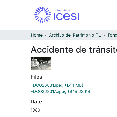
Home
Archivo del Patrimonio Fotográfico y Fílmico del Valle del Cauca
Accidente de tránsit
Files
FDO026831.jpeg
(1.44 MB)
FDO026831A.jpeg
(949.63 KB)
Date
1980