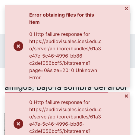
×
Error obtaining files for this
(curren
Log In
item
Communities & Collec
0 Http failure response for
All of DSpace
Home
Archivo del Patrimonio Fotográfico y Fílmico del Valle del Cauca
https://audiovisuales.icesi.edu.c
Fondo Archivo del Patrimonio Fotográfico y Fílmico del Valle del Cauca
Lo Cotidiano
o/server/api/core/bundles/61a3
Statistics
APFFVC - Fotos Familiares - Patrimonial
e47e-5c46-4996-bb86-
Marcial Peña con un grupo de amigos, bajo la sombra del árbol en el parque principal del municipio de Buenaventura
c2def056bcf5/bitstreams?
page=0&size=20: 0 Unknown
Marcial Peña con un grupo de
Error
amigos, bajo la sombra del árbol
en el parque principal del
×
0 Http failure response for
municipio de Buenaventura
https://audiovisuales.icesi.edu.c
o/server/api/core/bundles/61a3
e47e-5c46-4996-bb86-
c2def056bcf5/bitstreams?