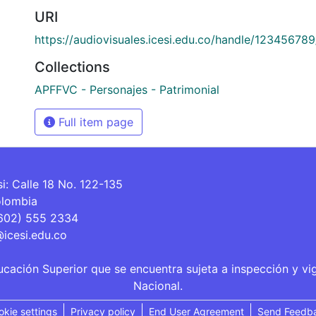
URI
https://audiovisuales.icesi.edu.co/handle/12345678
Collections
APFFVC - Personajes - Patrimonial
Full item page
si: Calle 18 No. 122-135
olombia
(602) 555 2334
@icesi.edu.co
ucación Superior que se encuentra sujeta a inspección y vi
Nacional.
okie settings
Privacy policy
End User Agreement
Send Feedb