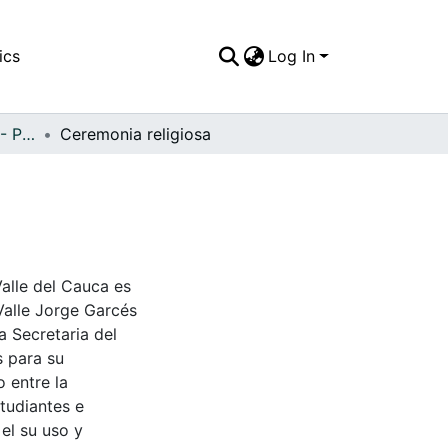
ics
Log In
APFFVC - Personajes - Patrimonial
Ceremonia religiosa
Valle del Cauca es
Valle Jorge Garcés
a Secretaria del
s para su
 entre la
tudiantes e
 el su uso y