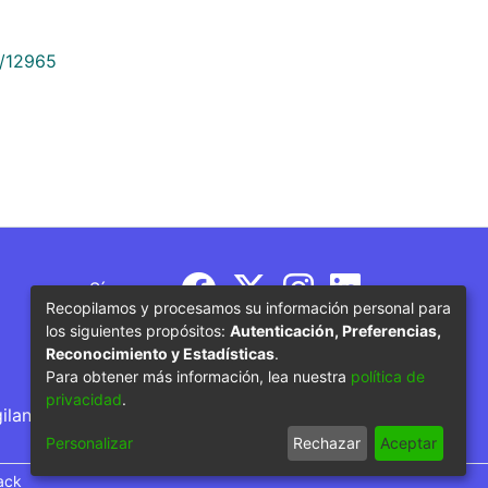
9/12965
Síguenos
Recopilamos y procesamos su información personal para
los siguientes propósitos:
Autenticación, Preferencias,
Reconocimiento y Estadísticas
.
Para obtener más información, lea nuestra
política de
privacidad
.
gilancia por parte del Ministerio de Educación
Personalizar
Rechazar
Aceptar
ack