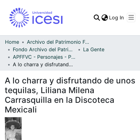
(curren
Log In
Communities & Collec
All of DSpace
Home
Archivo del Patrimonio Fotográfico y Fílmico del Valle del Cauca
Fondo Archivo del Patrimonio Fotográfico y Fílmico del Valle del Cauca
La Gente
Statistics
APFFVC - Personajes - Patrimonial
A lo charra y disfrutando de unos tequilas, Liliana Milena Carrasquilla en la Discoteca Mexicali
A lo charra y disfrutando de unos
tequilas, Liliana Milena
Carrasquilla en la Discoteca
Mexicali