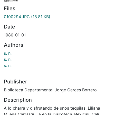
Files
0100294.JPG
(18.81 KB)
Date
1980-01-01
Authors
s. n.
s. n.
s. n.
Publisher
Biblioteca Departamental Jorge Garces Borrero
Description
A lo charra y disfrutando de unos tequilas, Liliana
Milena Carrasquilla en la Discoteca Mexicali. Cali.